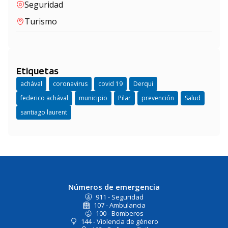
Seguridad
Turismo
Etiquetas
achával
coronavirus
covid 19
Derqui
federico achával
municipio
Pilar
prevención
Salud
santiago laurent
Números de emergencia
911 - Seguridad
107 - Ambulancia
100 - Bomberos
144 - Violencia de género