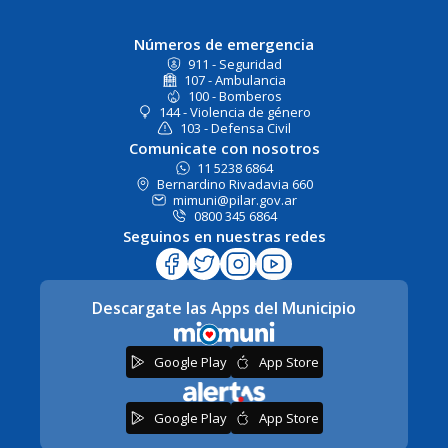
Números de emergencia
911 - Seguridad
107 - Ambulancia
100 - Bomberos
144 - Violencia de género
103 - Defensa Civil
Comunicate con nosotros
11 5238 6864
Bernardino Rivadavia 660
mimuni@pilar.gov.ar
0800 345 6864
Seguinos en nuestras redes
Descargate las Apps del Municipio
Google Play
App Store
Google Play
App Store