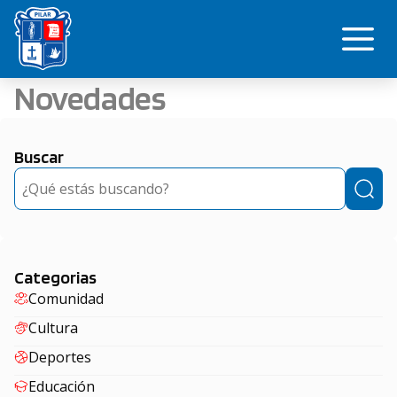
Saltar
Me
al
contenido
Novedades
Buscar
Buscar
Categorias
Comunidad
Cultura
Deportes
Educación