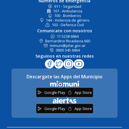
Números de emergencia
911 - Seguridad
107 - Ambulancia
100 - Bomberos
144 - Violencia de género
103 - Defensa Civil
Comunicate con nosotros
11 5238 6864
Bernardino Rivadavia 660
mimuni@pilar.gov.ar
0800 345 6864
Seguinos en nuestras redes
Descargate las Apps del Municipio
Google Play
App Store
Google Play
App Store