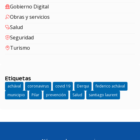
Gobierno Digital
Obras y servicios
Salud
Seguridad
Turismo
Etiquetas
achával
coronavirus
covid 19
Derqui
federico achával
municipio
Pilar
prevención
Salud
santiago laurent