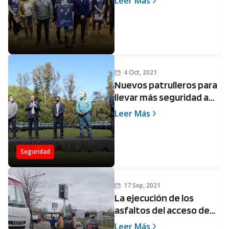
Leer Más
básquet
4 Oct, 2021
Nuevos patrulleros para
llevar más seguridad a
los vecinos de Pilar
Leer Más
Seguridad
17 Sep, 2021
La ejecución de los
asfaltos del acceso de
Caamaño será nocturna
Leer Más