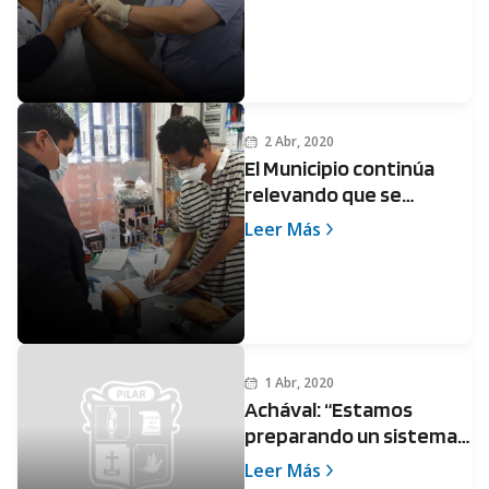
2 Abr, 2020
El Municipio continúa
relevando que se
cumplan los precios
Leer Más
máximos
1 Abr, 2020
Achával: “Estamos
preparando un sistema
de Salud pensando en la
Leer Más
realidad de los vecinos