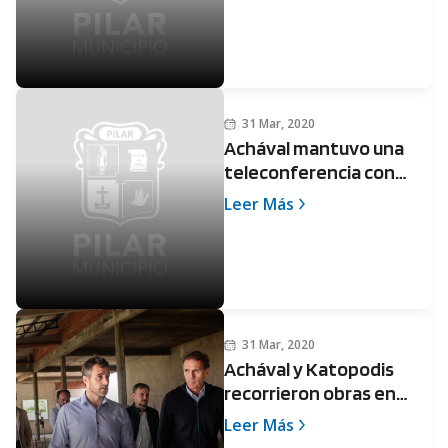
de Pilar”
31 Mar, 2020
Achával mantuvo una
teleconferencia con
Alberto Fernández y los
Leer Más
intendentes
31 Mar, 2020
Achával y Katopodis
recorrieron obras en
Pilar y acordaron
Leer Más
inversiones