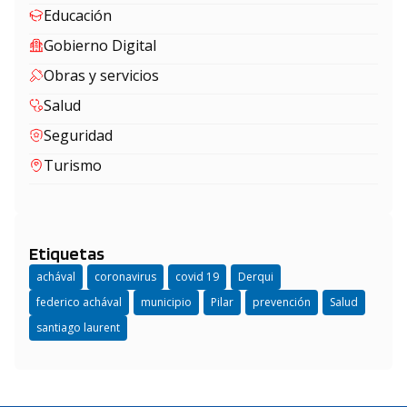
Educación
Gobierno Digital
Obras y servicios
Salud
Seguridad
Turismo
Etiquetas
achával
coronavirus
covid 19
Derqui
federico achával
municipio
Pilar
prevención
Salud
santiago laurent