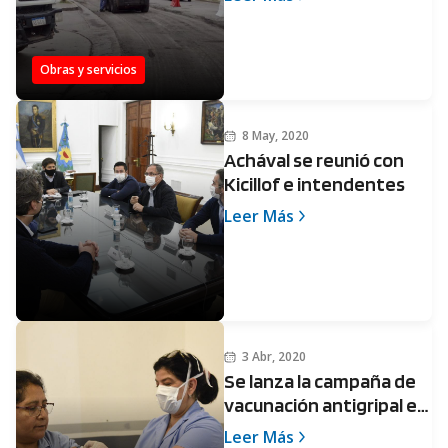
Obras y servicios
8 May, 2020
Achával se reunió con
Kicillof e intendentes
Leer Más
3 Abr, 2020
Se lanza la campaña de
vacunación antigripal en
Pilar
Leer Más