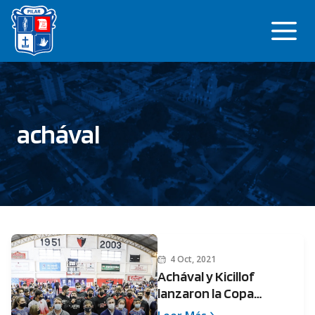
Saltar
Me
al
contenido
achával
4 Oct, 2021
Achával y Kicillof
lanzaron la Copa
Municipalidad de Pilar de