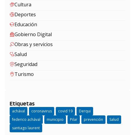
Cultura
Deportes
Educación
Gobierno Digital
Obras y servicios
Salud
Seguridad
Turismo
Etiquetas
achával
coronavirus
covid 19
Derqui
federico achával
municipio
Pilar
prevención
Salud
santiago laurent