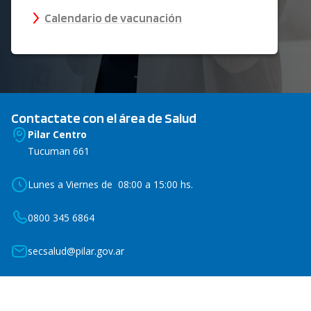
Calendario de vacunación
Contactate con el área de Salud
Pilar Centro
Tucuman 661
Lunes a Viernes de 08:00 a 15:00 hs.
0800 345 6864
secsalud@pilar.gov.ar