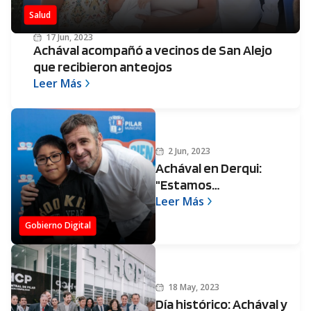
Salud
17 Jun, 2023
Achával acompañó a vecinos de San Alejo
que recibieron anteojos
Leer Más
2 Jun, 2023
Achával en Derqui:
"Estamos
comprometidos con la
Leer Más
salud y la educación de
Gobierno Digital
nuestros vecinos"
18 May, 2023
Día histórico: Achával y