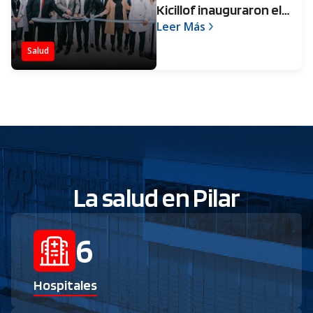
Kicillof inauguraron el
Hospital Central de
Leer Más
Pilar
Salud
La salud en Pilar
6
Hospitales