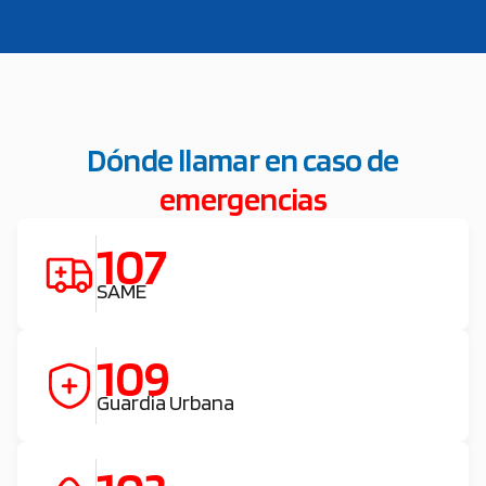
Dónde llamar en caso de
emergencias
107
SAME
109
Guardia Urbana