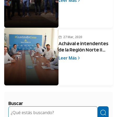
Leer Más
norte
27 Mar, 2020
Achával e intendentes
de la Región Norte II
delinearon políticas
Leer Más
contra el coronavirus
Buscar
Buscar