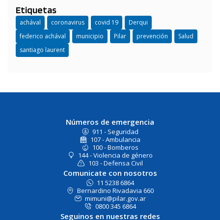
Etiquetas
achával
coronavirus
covid 19
Derqui
federico achával
municipio
Pilar
prevención
Salud
santiago laurent
Números de emergencia
911 - Seguridad
107 - Ambulancia
100 - Bomberos
144 - Violencia de género
103 - Defensa Civil
Comunicate con nosotros
11 5238 6864
Bernardino Rivadavia 660
mimuni@pilar.gov.ar
0800 345 6864
Seguinos en nuestras redes