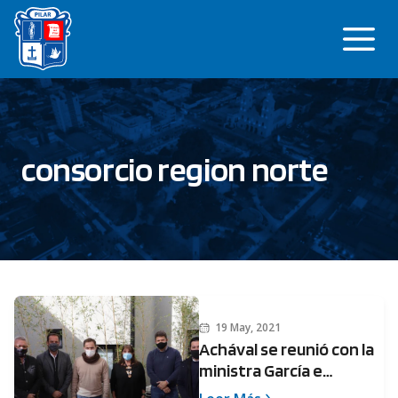
Saltar
Me
al
contenido
consorcio region norte
19 May, 2021
Achával se reunió con la
ministra García e
intendentes de la zona