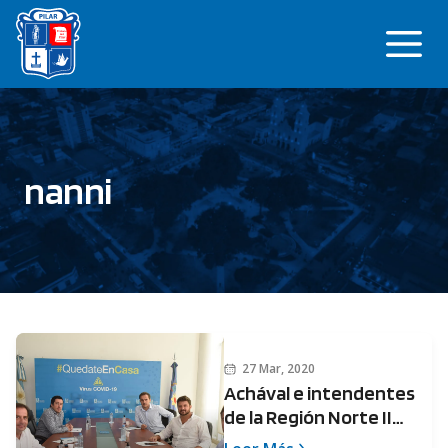
Saltar
Me
al
contenido
nanni
27 Mar, 2020
Achával e intendentes
de la Región Norte II
delinearon políticas