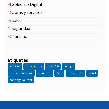
Gobierno Digital
Obras y servicios
Salud
Seguridad
Turismo
Etiquetas
achával
coronavirus
covid 19
Derqui
federico achával
municipio
Pilar
prevención
Salud
santiago laurent