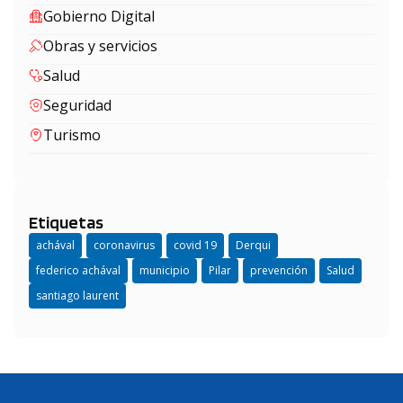
Gobierno Digital
Obras y servicios
Salud
Seguridad
Turismo
Etiquetas
achával
coronavirus
covid 19
Derqui
federico achával
municipio
Pilar
prevención
Salud
santiago laurent