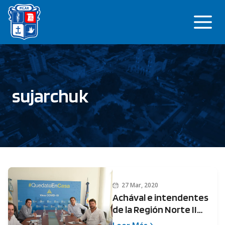
Saltar
Me
al
contenido
sujarchuk
27 Mar, 2020
Achával e intendentes
de la Región Norte II
delinearon políticas