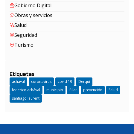
Gobierno Digital
Obras y servicios
Salud
Seguridad
Turismo
Etiquetas
achával
coronavirus
covid 19
Derqui
federico achával
municipio
Pilar
prevención
Salud
santiago laurent