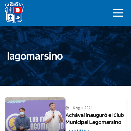
Saltar
Me
al
contenido
lagomarsino
16 Ago, 2021
Achával inauguró el Club
Municipal Lagomarsino