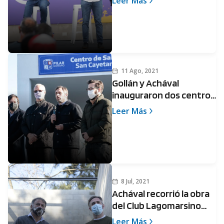
Leer Más
11 Ago, 2021
Gollán y Achával
inauguraron dos centros
de salud y recorrieron el
Leer Más
futuro Hospital Central
8 Jul, 2021
Achával recorrió la obra
del Club Lagomarsino
junto al subsecretario de
Leer Más