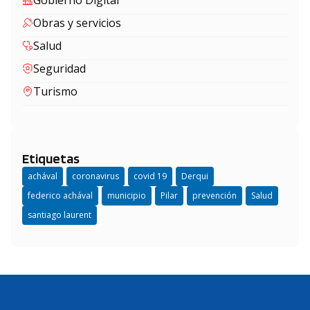
Gobierno Digital
Obras y servicios
Salud
Seguridad
Turismo
Etiquetas
achával
coronavirus
covid 19
Derqui
federico achával
municipio
Pilar
prevención
Salud
santiago laurent