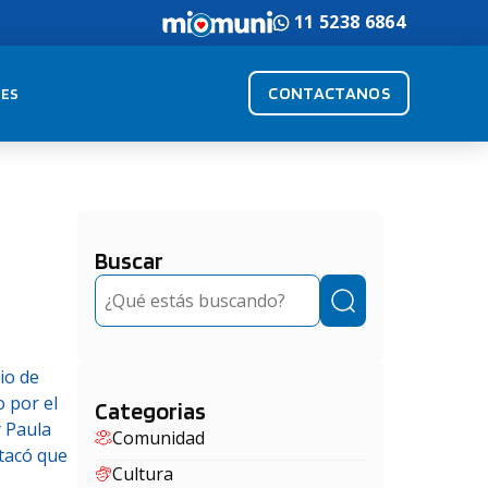
11 5238 6864
CONTACTANOS
ES
Buscar
Buscar
io de
o por el
Categorias
y Paula
Comunidad
stacó que
Cultura