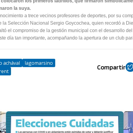
 colocaron los primeros ladrillos, que firmaron simbólicam
maron la suya.
nocimiento a trece vecinos profesores de deportes, por su com
e la Selección Nacional Sergio Goycochea, quien recordó a Di
tó el compromiso de la gestión municipal con el desarrollo del
este día tan importante, acompañando la apertura de un club par
o achával
lagomarsino
Compartir
rent