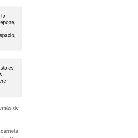
 la
eporte,
n
spacio,
sto es
s
ere
además de
b
 carnets