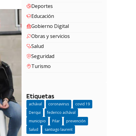
Deportes
Educación
Gobierno Digital
Obras y servicios
Salud
Seguridad
Turismo
Etiquetas
achával
coronavirus
covid 19
Derqui
federico achával
municipio
Pilar
prevención
Salud
santiago laurent