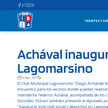
Saltar
al
contenido
TRÁMITES Y SER
Achával inaugur
Lagomarsino
16 Ago, 2021
El Club Municipal Lagomarsino “Diego Armando Mar
encuentro para los vecinos donde puedan realizar a
intendente Federico Achával, acompañado de los c
González. Estuvo también presente el diputado pro
“Inaugurar este club social y deportivo en Lagoma