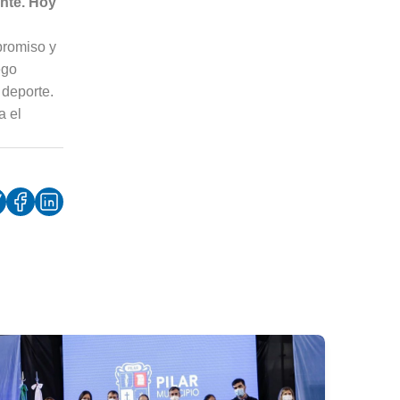
ente. Hoy
promiso y
ego
 deporte.
a el