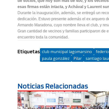
de socios, que hoy son más de 400, y los vecinos
esas firmas están intacta, y Achával y Laurent su
Durante la inauguración, además, se entregó un reco
dedicación. Estuvo presente además el ex arquero d
Armando Maradona, cuyo nombre lleva el club, y resal
Gran cantidad de vecinos y familias participaron de 
encuentro toda la comunidad.
Etiquetas
club municipal lagomarsino
federic
paula gonzález
Pilar
santiago lau
Noticias Relacionadas