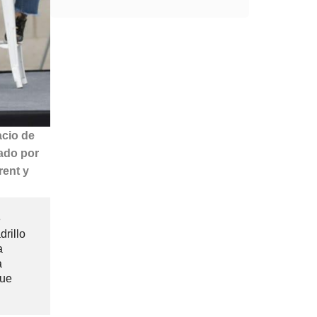
acio de
rado por
rent y
e
rillo
a
a
que