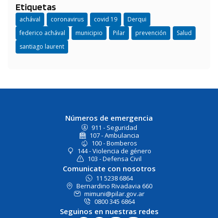
Etiquetas
achával
coronavirus
covid 19
Derqui
federico achával
municipio
Pilar
prevención
Salud
santiago laurent
Números de emergencia
911 - Seguridad
107 - Ambulancia
100 - Bomberos
144 - Violencia de género
103 - Defensa Civil
Comunicate con nosotros
11 5238 6864
Bernardino Rivadavia 660
mimuni@pilar.gov.ar
0800 345 6864
Seguinos en nuestras redes