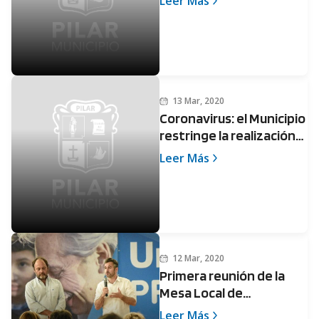
Leer Más
realidad de los vecinos
de Pilar”
13 Mar, 2020
Coronavirus: el Municipio
restringe la realización
de eventos municipales
Leer Más
y actividades públicas
12 Mar, 2020
Primera reunión de la
Mesa Local de
Emergencia Sanitaria
Leer Más