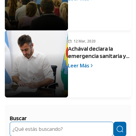
12 Mar, 2020
Achával declara la
emergencia sanitaria y
toma medidas
Leer Más
especiales por el
coronavirus
Buscar
Buscar