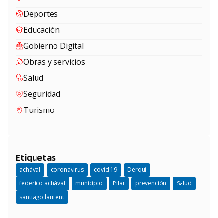
Deportes
Educación
Gobierno Digital
Obras y servicios
Salud
Seguridad
Turismo
Etiquetas
achával
coronavirus
covid 19
Derqui
federico achával
municipio
Pilar
prevención
Salud
santiago laurent