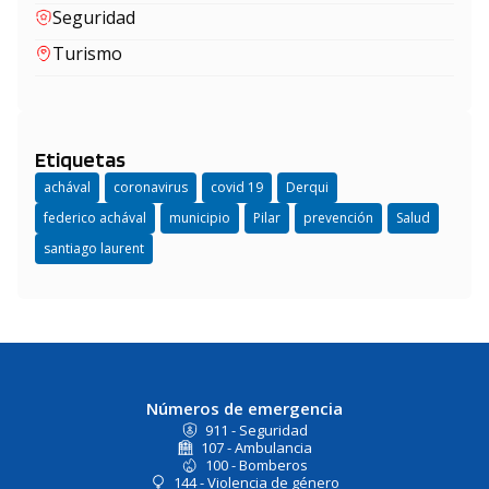
Seguridad
Turismo
Etiquetas
achával
coronavirus
covid 19
Derqui
federico achával
municipio
Pilar
prevención
Salud
santiago laurent
Números de emergencia
911 - Seguridad
107 - Ambulancia
100 - Bomberos
144 - Violencia de género