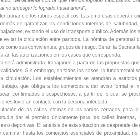
miento, herramienta con la que hemos logrado muchísimo. Co
al no arriesgar lo logrado hasta ahor
a”.
 funcionar ciertos rubros específicos. Las empresas deberán co
demás de garantizar las condiciones internas de salubridad,
abajadores, evitando el uso del transporte público. Además los
 de evitar la circulación entre partidos. La nómina de personal 
los como sus convivientes, grupos de riesgo. Serán la Secretarí
 darán las autorizaciones en los casos que corresponda.
ra será administrada, trabajando a partir de las propuestas qu
ocalidades. Sin embargo, en todos los casos, lo fundamental s
la circulación. Los establecimientos se atendrán a estrictos 
el trabajo, que obliga a los comercios a dar aviso formal e i
sean confirmados o sospechosos, a partir de lo cual se pro
uienes tuvieran contacto con la persona infectada.
rculación de las calles internas en los barrios cerrados, para l
studia dar el permiso únicamente para las calles internas, 
 o deportivas. El análisis de esta situación se desprende de 
 de caminar hasta los comercios esenciales de proximidad, no 