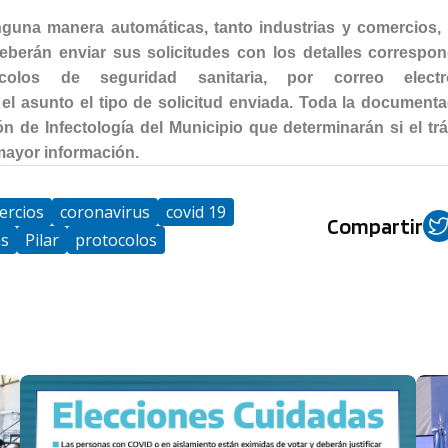
nguna manera automáticas, tanto industrias y comercios,
eberán enviar sus solicitudes con los detalles correspon
olos de seguridad sanitaria, por correo elect
 el asunto el tipo de solicitud enviada. Toda la document
ón de Infectología del Municipio que determinarán si el tr
mayor información.
ercios
coronavirus
covid 19
Compartir
as
Pilar
protocolos