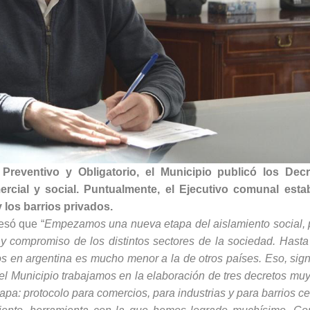
Preventivo y Obligatorio, el Municipio publicó los Dec
ercial y social. Puntualmente, el Ejecutivo comunal estab
 los barrios privados.
esó que “
Empezamos una nueva etapa del aislamiento social, 
 y compromiso de los distintos sectores de la sociedad. Hasta
os en argentina es mucho menor a la de otros países. Eso, sign
 Municipio trabajamos en la elaboración de tres decretos muy
a: protocolo para comercios, para industrias y para barrios ce