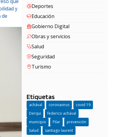
presó que
Deportes
ilidad y
a de
Educación
Gobierno Digital
Obras y servicios
Salud
Seguridad
Turismo
Etiquetas
achával
coronavirus
covid 19
Derqui
federico achával
municipio
Pilar
prevención
Salud
santiago laurent