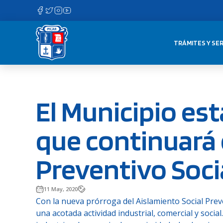
Saltar
al
contenido
TRÁMITES Y SER
El Municipio est
que continuará 
Preventivo Soci
11 May, 2020
Con la nueva prórroga del Aislamiento Social Prev
una acotada actividad industrial, comercial y socia