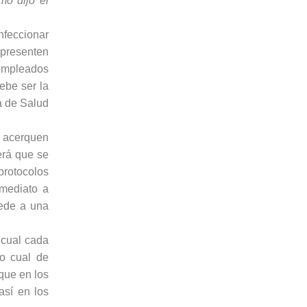
mo dijo el
nfeccionar
 presenten
 empleados
debe ser la
a de Salud
e acerquen
erá que se
protocolos
nmediato a
cede a una
o cual cada
lo cual de
que en los
así en los