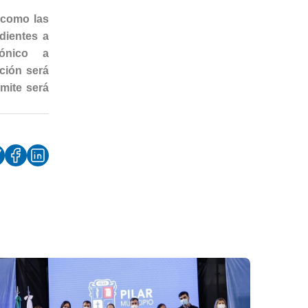
 como las
dientes a
rónico a
ación será
ámite será