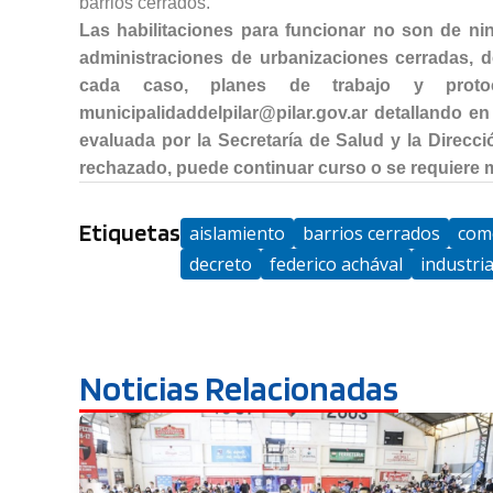
barrios cerrados.
Las habilitaciones para funcionar no son de ni
administraciones de urbanizaciones cerradas, d
cada caso, planes de trabajo y protoc
municipalidaddelpilar@pilar.gov.ar detallando en
evaluada por la Secretaría de Salud y la Direcci
rechazado, puede continuar curso o se requiere 
Etiquetas
aislamiento
barrios cerrados
com
decreto
federico achával
industri
Noticias Relacionadas