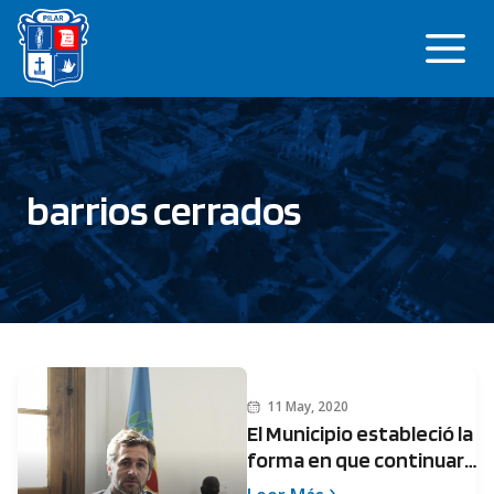
Saltar
Me
al
contenido
barrios cerrados
11 May, 2020
El Municipio estableció la
forma en que continuará
el Aislamiento