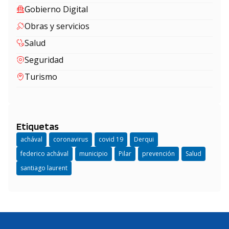
Gobierno Digital
Obras y servicios
Salud
Seguridad
Turismo
Etiquetas
achával
coronavirus
covid 19
Derqui
federico achával
municipio
Pilar
prevención
Salud
santiago laurent