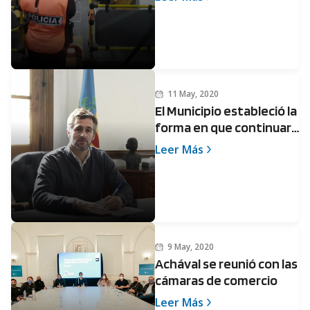
personas, en la calle y en
el transporte público
11 May, 2020
El Municipio estableció la
forma en que continuará
el Aislamiento
Leer Más
Preventivo Social
Obligatorio
9 May, 2020
Achával se reunió con las
cámaras de comercio
Leer Más