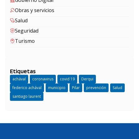
Gobierno Digital
Obras y servicios
Salud
Seguridad
Turismo
Etiquetas
achával
coronavirus
covid 19
Derqui
federico achával
municipio
Pilar
prevención
Salud
santiago laurent