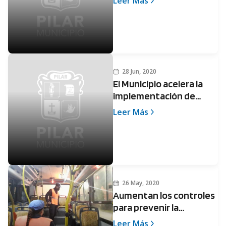
Leer Más
28 Jun, 2020
El Municipio acelera la
implementación de
Comercios Cuidados
Leer Más
26 May, 2020
Aumentan los controles
para prevenir la
aglomeración de
Leer Más