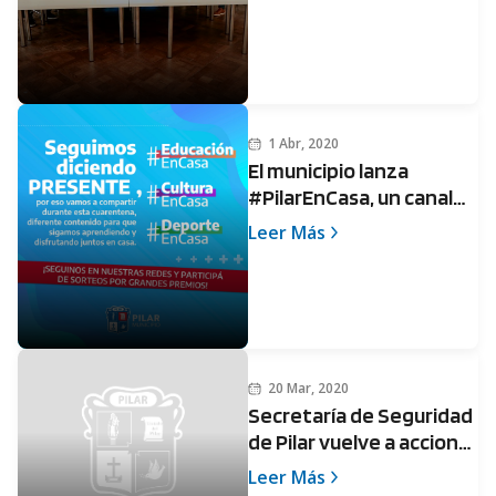
1 Abr, 2020
El municipio lanza
#PilarEnCasa, un canal
de contenidos para esta
Leer Más
cuarentena que tendrá
grandes sorteos
20 Mar, 2020
Secretaría de Seguridad
de Pilar vuelve a accionar
contra una vecina que
Leer Más
violó el protocolo de