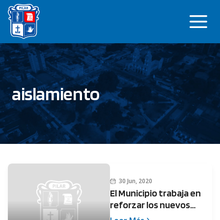
Saltar
Me
al
contenido
aislamiento
30 Jun, 2020
El Municipio trabaja en
reforzar los nuevos
controles para el ASPO