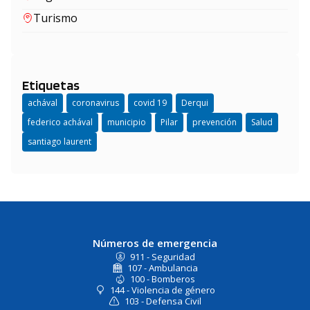
Turismo
Etiquetas
achával
coronavirus
covid 19
Derqui
federico achával
municipio
Pilar
prevención
Salud
santiago laurent
Números de emergencia
911 - Seguridad
107 - Ambulancia
100 - Bomberos
144 - Violencia de género
103 - Defensa Civil