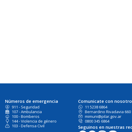
Números de emergencia
Comunicate con nosotro
911 - Seguridad
11 5238 6864
107 - Ambulancia
Bernardino Rivadavia 660
100 - Bomberos
mimuni@pilar.gov.ar
144 - Violencia de género
0800 345 6864
103 - Defensa Civil
Seguinos en nuestras re