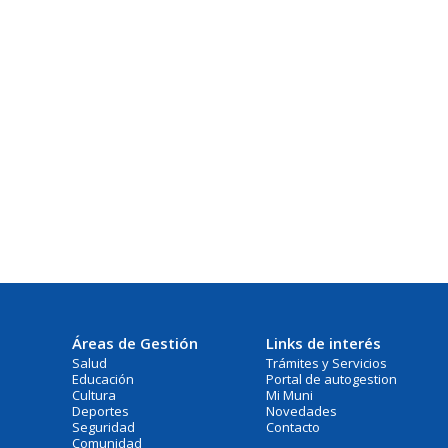
Áreas de Gestión
Links de interés
Salud
Trámites y Servicios
Educación
Portal de autogestion
Cultura
Mi Muni
Deportes
Novedades
Seguridad
Contacto
Comunidad