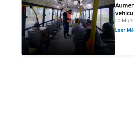
Aument
vehícu
La Munici
Leer Má