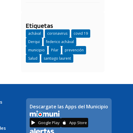
Etiquetas
achával
coronavirus
covid 19
Derqui
federico achával
municipio
Pilar
prevención
Salud
santiago laurent
s
Descargate las Apps del Municipio
Google Play
App Store
des