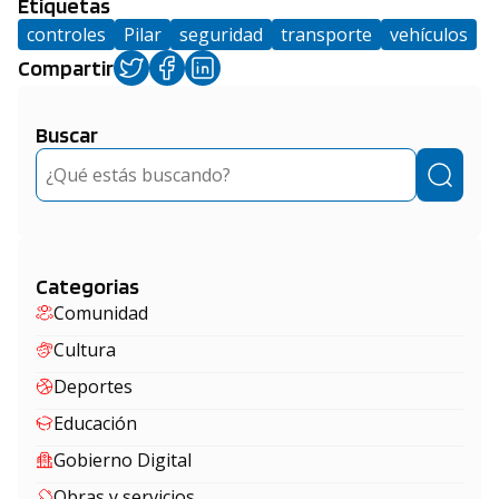
Etiquetas
controles
Pilar
seguridad
transporte
vehículos
Compartir
Buscar
Buscar
Categorias
Comunidad
Cultura
Deportes
Educación
Gobierno Digital
Obras y servicios