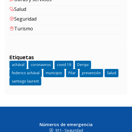
Salud
Seguridad
Turismo
Etiquetas
achával
coronavirus
covid 19
Derqui
federico achával
municipio
Pilar
prevención
Salud
santiago laurent
Números de emergencia
911 - Seguridad