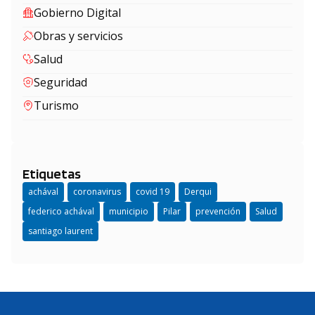
Gobierno Digital
Obras y servicios
Salud
Seguridad
Turismo
Etiquetas
achával
coronavirus
covid 19
Derqui
federico achával
municipio
Pilar
prevención
Salud
santiago laurent