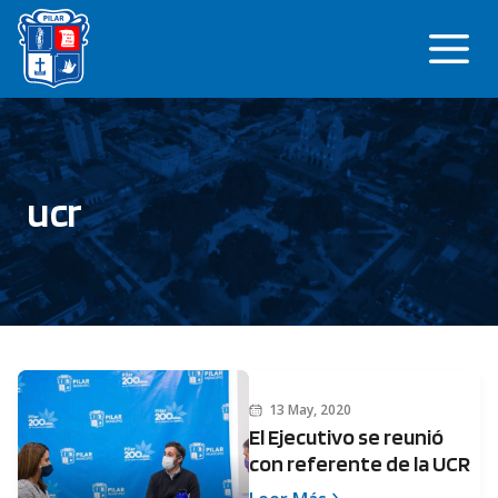
Saltar
Me
al
contenido
ucr
13 May, 2020
El Ejecutivo se reunió
con referente de la UCR