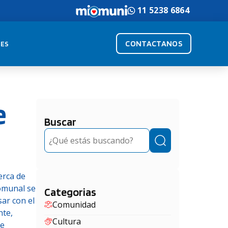
11 5238 6864
CONTACTANOS
ES
e
Buscar
Buscar
erca de
comunal se
Categorias
sar con el
Comunidad
nte,
Cultura
de