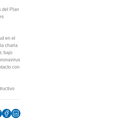
s del Plan
es
ud en el
la charla
r, bajo
oronavirus
ntacto con
tructivo