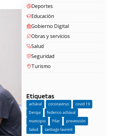
Deportes
Educación
Gobierno Digital
Obras y servicios
Salud
Seguridad
Turismo
Etiquetas
achával
coronavirus
covid 19
Derqui
federico achával
municipio
Pilar
prevención
Salud
santiago laurent