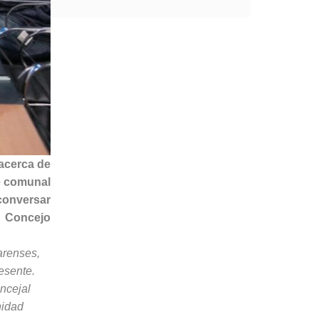
 acerca de
fe comunal
 conversar
l Concejo
arenses,
esente.
oncejal
nidad