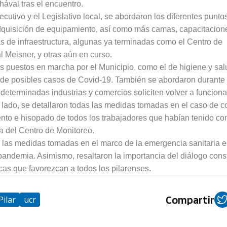
hával tras el encuentro.
cutivo y el Legislativo local, se abordaron los diferentes punto
adquisición de equipamiento, así como más camas, capacitacion
s de infraestructura, algunas ya terminadas como el Centro de
l Meisner, y otras aún en curso.
s puestos en marcha por el Municipio, como el de higiene y sal
o de posibles casos de Covid-19. También se abordaron durante 
determinadas industrias y comercios soliciten volver a funciona
o lado, se detallaron todas las medidas tomadas en el caso de c
to e hisopado de todos los trabajadores que habían tenido co
sa del Centro de Monitoreo.
n las medidas tomadas en el marco de la emergencia sanitaria e
 pandemia. Asimismo, resaltaron la importancia del diálogo cons
icas que favorezcan a todos los pilarenses.
Compartir
Pilar
ucr