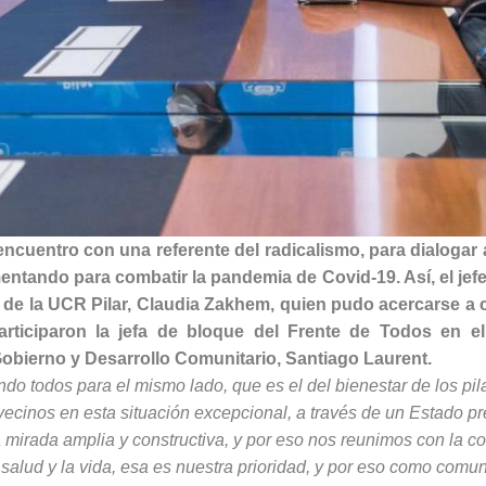
ncuentro con una referente del radicalismo, para dialogar
entando para combatir la pandemia de Covid-19. Así, el je
é de la UCR Pilar, Claudia Zakhem, quien pudo acercarse a
articiparon la jefa de bloque del Frente de Todos en e
 Gobierno y Desarrollo Comunitario, Santiago Laurent.
do todos para el mismo lado, que es el del bienestar de los pil
ecinos en esta situación excepcional, a través de un Estado pr
 mirada amplia y constructiva, y por eso nos reunimos con la c
alud y la vida, esa es nuestra prioridad, y por eso como comu