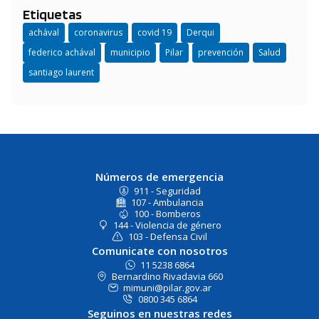
Etiquetas
achával
coronavirus
covid 19
Derqui
federico achával
municipio
Pilar
prevención
Salud
santiago laurent
Números de emergencia
911 - Seguridad
107 - Ambulancia
100 - Bomberos
144 - Violencia de género
103 - Defensa Civil
Comunicate con nosotros
11 5238 6864
Bernardino Rivadavia 660
mimuni@pilar.gov.ar
0800 345 6864
Seguinos en nuestras redes