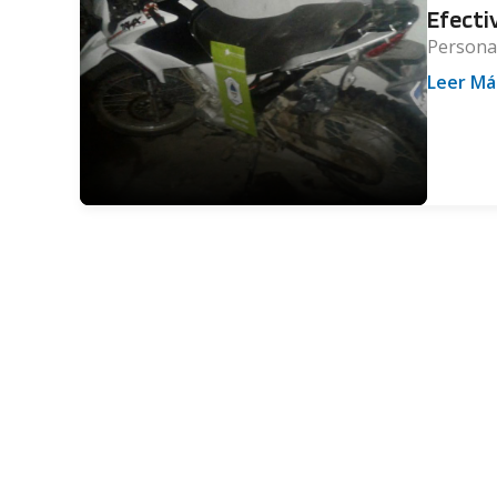
Efecti
Personal
Leer Má