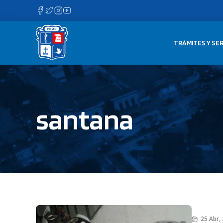
Saltar
al
contenido
TRÁMITES Y SER
santana
25 Abr,