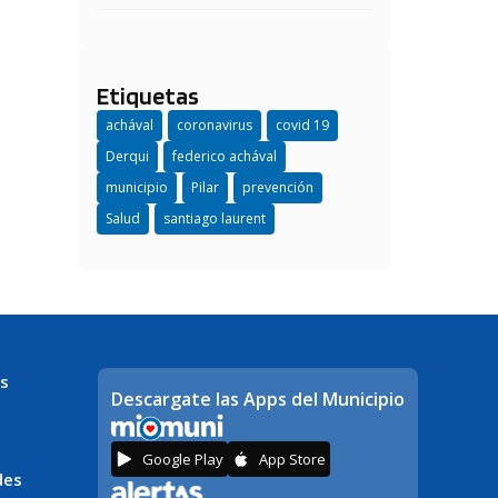
Etiquetas
achával
coronavirus
covid 19
Derqui
federico achával
municipio
Pilar
prevención
Salud
santiago laurent
s
Descargate las Apps del Municipio
Google Play
App Store
des