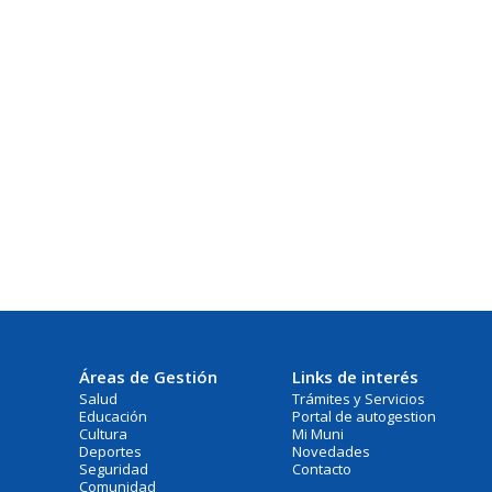
Áreas de Gestión
Links de interés
Salud
Trámites y Servicios
Educación
Portal de autogestion
Cultura
Mi Muni
Deportes
Novedades
Seguridad
Contacto
Comunidad