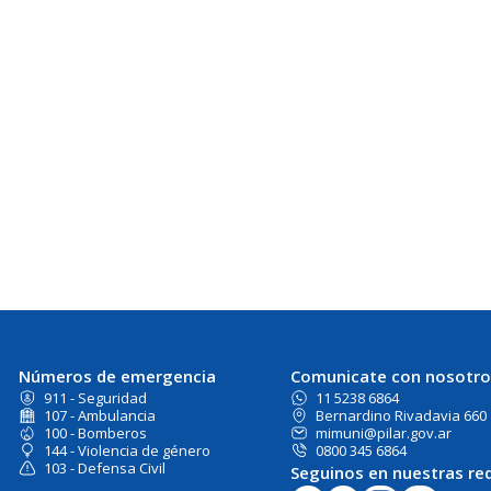
Números de emergencia
Comunicate con nosotro
911 - Seguridad
11 5238 6864
107 - Ambulancia
Bernardino Rivadavia 660
100 - Bomberos
mimuni@pilar.gov.ar
144 - Violencia de género
0800 345 6864
103 - Defensa Civil
Seguinos en nuestras re