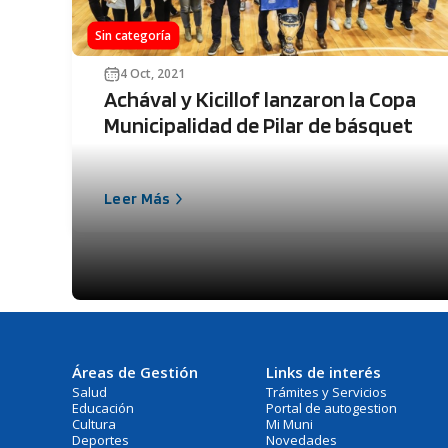
Sin categoría
4 Oct, 2021
Achával y Kicillof lanzaron la Copa
Municipalidad de Pilar de básquet
Leer Más
Áreas de Gestión
Links de interés
Salud
Trámites y Servicios
Educación
Portal de autogestion
Cultura
Mi Muni
Deportes
Novedades