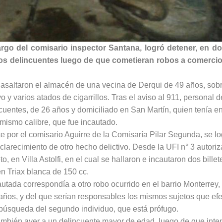
argo del comisario inspector Santana, logró detener, en d
 dos delincuentes luego de que cometieran robos a comerci
 asaltaron el almacén de una vecina de Derqui de 49 años, sob
 y varios atados de cigarrillos. Tras el aviso al 911, personal d
cuentes, de 26 años y domiciliado en San Martín, quien tenía e
mismo calibre, que fue incautado.
te por el comisario Aguirre de la Comisaría Pilar Segunda, se lo
esclarecimiento de otro hecho delictivo. Desde la UFI n° 3 autoriz
, en Villa Astolfi, en el cual se hallaron e incautaron dos billet
n Triax blanca de 150 cc.
tada correspondía a otro robo ocurrido en el barrio Monterrey, 
años, y del que serían responsables los mismos sujetos que efe
a búsqueda del segundo individuo, que está prófugo.
ambién ayer a un delincuente mayor de edad, luego de que inte