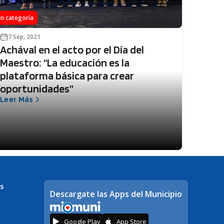
in categoría
7 Sep, 2021
Achával en el acto por el Día del
Maestro: “La educación es la
plataforma básica para crear
oportunidades”
Leer Más
s
Descargate las Apps del Municipio
Google Play
App Store