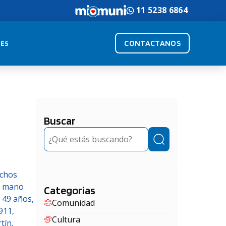
11 5238 6864
CONTACTANOS
ES
Buscar
Buscar
echos
 a mano
Categorias
 49 años,
Comunidad
911,
Cultura
tín,