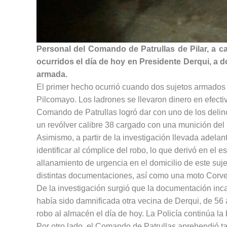
Personal del Comando de Patrullas de Pilar, a c
ocurridos el día de hoy en Presidente Derqui, a
armada.
El primer hecho ocurrió cuando dos sujetos armados
Pilcomayo. Los ladrones se llevaron dinero en efectivo
Comando de Patrullas logró dar con uno de los delin
un revólver calibre 38 cargado con una munición del 
Asimismo, a partir de la investigación llevada adelan
identificar al cómplice del robo, lo que derivó en el 
allanamiento de urgencia en el domicilio de este sujeto
distintas documentaciones, así como una moto Corve
De la investigación surgió que la documentación incau
había sido damnificada otra vecina de Derqui, de 56 
robo al almacén el día de hoy. La Policía continúa l
Por otro lado, el Comando de Patrullas aprehendió t