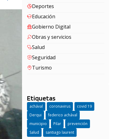
Deportes
Educación
Gobierno Digital
Obras y servicios
Salud
Seguridad
Turismo
Etiquetas
achával
coronavirus
covid 19
Derqui
federico achával
municipio
Pilar
prevención
Salud
santiago laurent