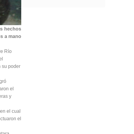
os hechos
os a mano
re Río
el
n su poder
gró
aron el
eras y
en el cual
ctuaron el
ntara