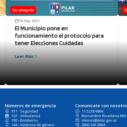
Sin categoría
S
10 Sep, 2021
El Municipio pone en
funcionamiento el protocolo para
tener Elecciones Cuidadas
Leer Más
Números de emergencia
Comunicate con nosotro
911 - Seguridad
11 5238 6864
107 - Ambulancia
Bernardino Rivadavia 660
100 - Bomberos
mimuni@pilar.gov.ar
144 - Violencia de género
0800 345 6864