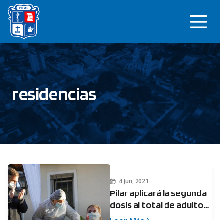
Saltar
Me
al
contenido
residencias
4 Jun, 2021
Pilar aplicará la segunda
dosis al total de adultos
mayores en hogares