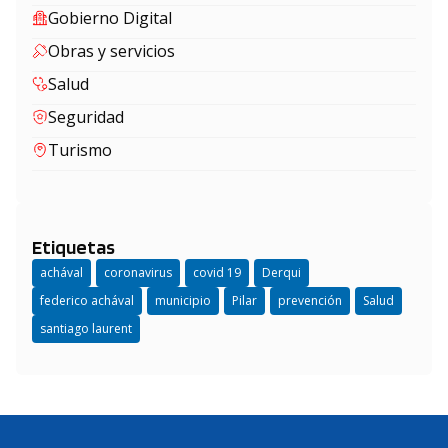
Gobierno Digital
Obras y servicios
Salud
Seguridad
Turismo
Etiquetas
achával
coronavirus
covid 19
Derqui
federico achával
municipio
Pilar
prevención
Salud
santiago laurent