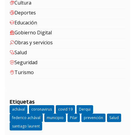
Cultura
Deportes
Educación
Gobierno Digital
Obras y servicios
Salud
Seguridad
Turismo
Etiquetas
achával
coronavirus
covid 19
Derqui
federico achával
municipio
Pilar
prevención
Salud
santiago laurent