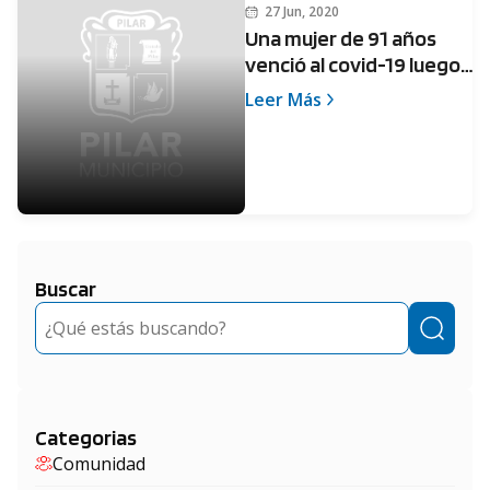
27 Jun, 2020
Una mujer de 91 años
venció al covid-19 luego
de tratarse en el
Leer Más
Sanguinetti
Buscar
Buscar
Categorias
Comunidad