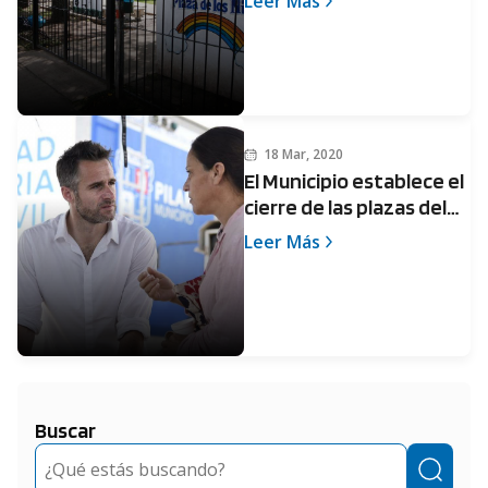
Leer Más
18 Mar, 2020
El Municipio establece el
cierre de las plazas del
distrito
Leer Más
Buscar
Buscar