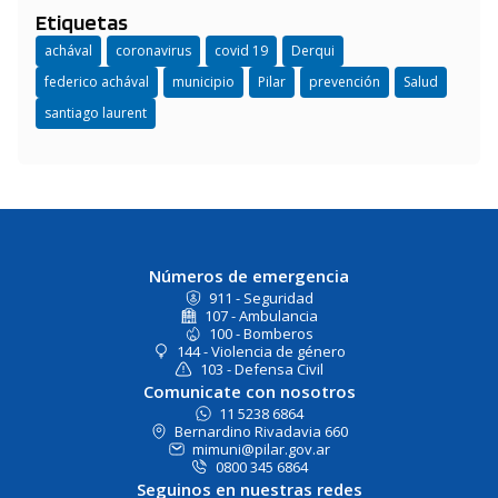
Etiquetas
achával
coronavirus
covid 19
Derqui
federico achával
municipio
Pilar
prevención
Salud
santiago laurent
Números de emergencia
911 - Seguridad
107 - Ambulancia
100 - Bomberos
144 - Violencia de género
103 - Defensa Civil
Comunicate con nosotros
11 5238 6864
Bernardino Rivadavia 660
mimuni@pilar.gov.ar
0800 345 6864
Seguinos en nuestras redes