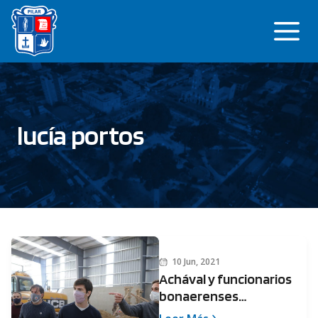
Saltar
Me
al
contenido
lucía portos
10 Jun, 2021
Achával y funcionarios
bonaerenses
recorrieron obras en