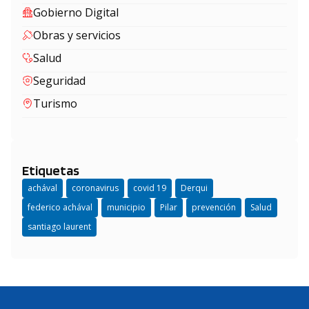
Gobierno Digital
Obras y servicios
Salud
Seguridad
Turismo
Etiquetas
achával
coronavirus
covid 19
Derqui
federico achával
municipio
Pilar
prevención
Salud
santiago laurent