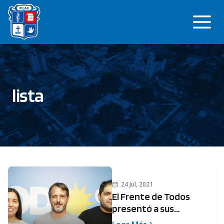
Saltar
Me
al
contenido
lista
24 Jul, 2021
El Frente de Todos
presentó a sus
candidatos