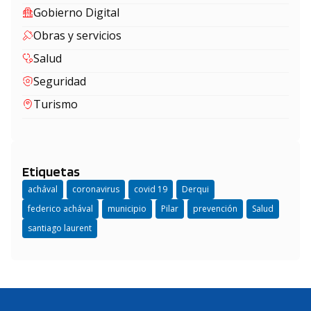
Gobierno Digital
Obras y servicios
Salud
Seguridad
Turismo
Etiquetas
achával
coronavirus
covid 19
Derqui
federico achával
municipio
Pilar
prevención
Salud
santiago laurent