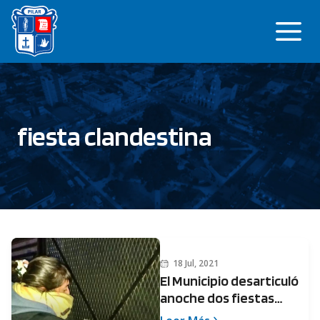
Saltar
Me
al
contenido
fiesta clandestina
18 Jul, 2021
El Municipio desarticuló
anoche dos fiestas
clandestinas