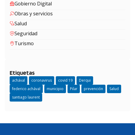
Gobierno Digital
Obras y servicios
Salud
Seguridad
Turismo
Etiquetas
achával
coronavirus
covid 19
Derqui
federico achával
municipio
Pilar
prevención
Salud
santiago laurent