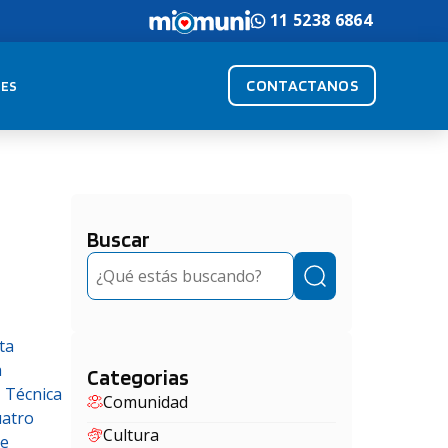
11 5238 6864
CONTACTANOS
ES
Buscar
Buscar
ta
a
Categorias
, Técnica
Comunidad
uatro
Cultura
de