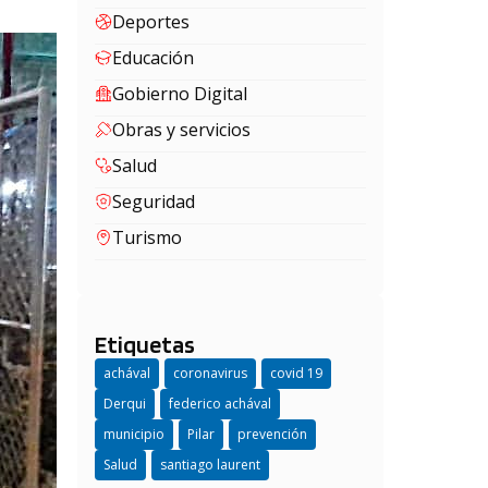
Deportes
Educación
Gobierno Digital
Obras y servicios
Salud
Seguridad
Turismo
Etiquetas
achával
coronavirus
covid 19
Derqui
federico achával
municipio
Pilar
prevención
Salud
santiago laurent