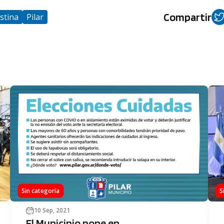
Compartir
estina
Pilar
Sin categoría
S
10 Sep, 2021
El Municipio pone en