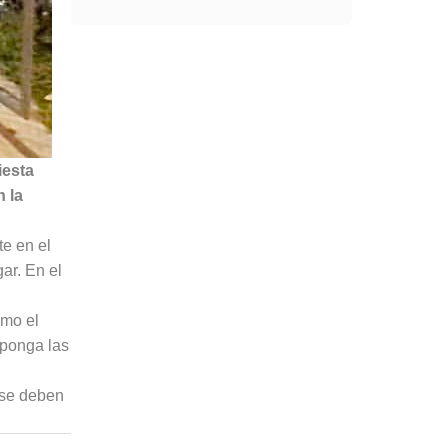
iesta
n la
te en el
ar. En el
omo el
mponga las
 se deben