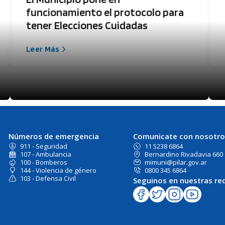
funcionamiento el protocolo para
tener Elecciones Cuidadas
Leer Más
Números de emergencia
Comunicate con nosotro
911 - Seguridad
11 5238 6864
107 - Ambulancia
Bernardino Rivadavia 660
100 - Bomberos
mimuni@pilar.gov.ar
144 - Violencia de género
0800 345 6864
103 - Defensa Civil
Seguinos en nuestras re