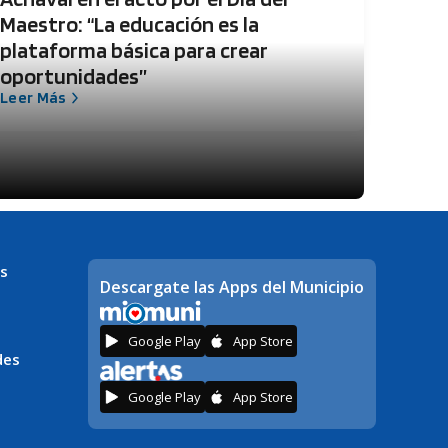
Maestro: “La educación es la
plataforma básica para crear
oportunidades”
Leer Más
s
Descargate las Apps del Municipio
Google Play
App Store
des
Google Play
App Store