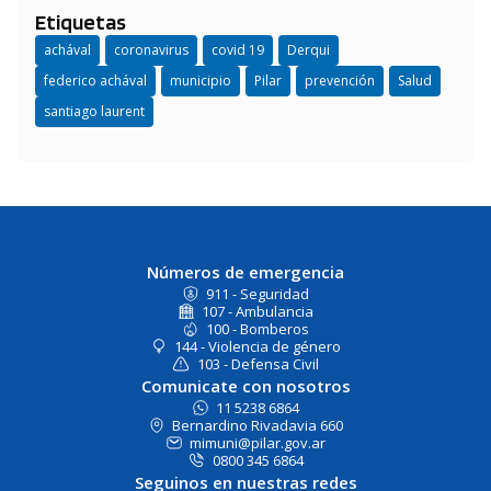
Etiquetas
achával
coronavirus
covid 19
Derqui
federico achával
municipio
Pilar
prevención
Salud
santiago laurent
Números de emergencia
911 - Seguridad
107 - Ambulancia
100 - Bomberos
144 - Violencia de género
103 - Defensa Civil
Comunicate con nosotros
11 5238 6864
Bernardino Rivadavia 660
mimuni@pilar.gov.ar
0800 345 6864
Seguinos en nuestras redes