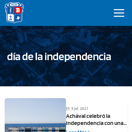
Saltar
Me
al
contenido
día de la independencia
9 Jul, 2021
Achával celebró la
Independencia con una
jornada patria de