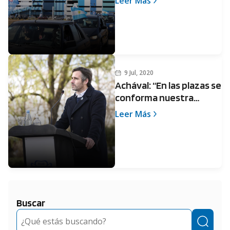
Leer Más
vacunación
9 Jul, 2020
Achával: “En las plazas se
conforma nuestra
Patria”
Leer Más
Buscar
Buscar