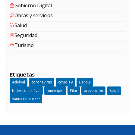
Gobierno Digital
Obras y servicios
Salud
Seguridad
Turismo
Etiquetas
achával
coronavirus
covid 19
Derqui
federico achával
municipio
Pilar
prevención
Salud
santiago laurent