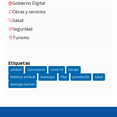
Gobierno Digital
Obras y servicios
Salud
Seguridad
Turismo
Etiquetas
achával
coronavirus
covid 19
Derqui
federico achával
municipio
Pilar
prevención
Salud
santiago laurent