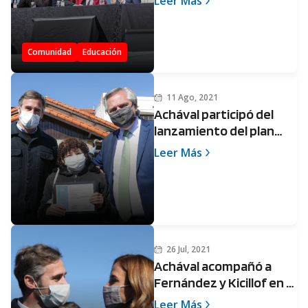
Leer Más
educación universitaria a
los bonaerenses
Comunidad
Educación
11 Ago, 2021
Achával participó del
lanzamiento del plan
AccesAR junto a Alberto
Leer Más
Fernández
26 Jul, 2021
Achával acompañó a
Fernández y Kicillof en el
primer acto del Gobierno
Leer Más