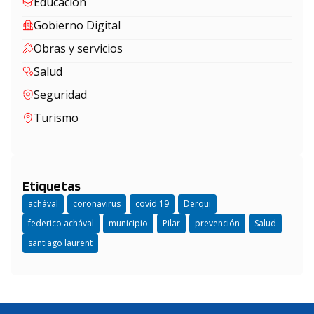
Educación
Gobierno Digital
Obras y servicios
Salud
Seguridad
Turismo
Etiquetas
achával
coronavirus
covid 19
Derqui
federico achával
municipio
Pilar
prevención
Salud
santiago laurent