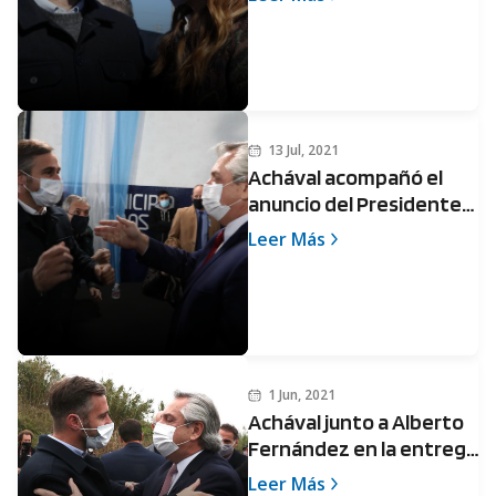
en campaña
13 Jul, 2021
Achával acompañó el
anuncio del Presidente
para los jubilados
Leer Más
1 Jun, 2021
Achával junto a Alberto
Fernández en la entrega
de viviendas de Casa
Leer Más