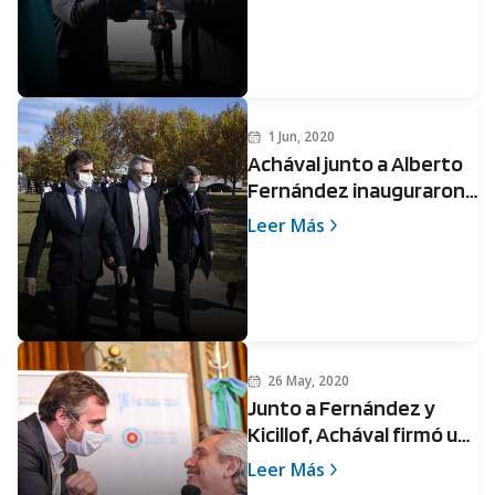
1 Jun, 2020
Achával junto a Alberto
Fernández inauguraron
el Hospital Solidario del
Leer Más
Hospital Universitario
Austral
26 May, 2020
Junto a Fernández y
Kicillof, Achával firmó un
convenio para realizar
Leer Más
obras y generar trabajo