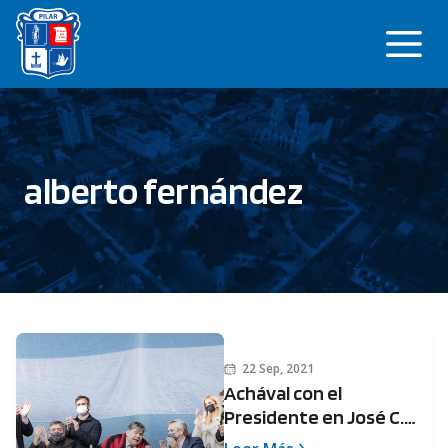
Saltar
Me
al
contenido
alberto fernández
22 Sep, 2021
Achával con el
Presidente en José C.
Paz acercando la