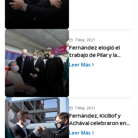
Propia
7 May, 2021
Fernández elogió el
trabajo de Pilar y la
Provincia tras la
Leer Más
aplicación de la vacuna 3
millones
7 May, 2021
Fernández, Kicillof y
Achával celebraron en
Pilar haber llegado a los 3
Leer Más
millones de vacunados