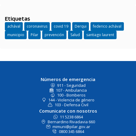
Etiquetas
achával
coronavirus
covid 19
Derqui
federico achával
municipio
Pilar
prevención
Salud
santiago laurent
Números de emergencia
911 - Seguridad
107 - Ambulancia
100 - Bomberos
144 - Violencia de género
103 - Defensa Civil
Comunicate con nosotros
11 5238 6864
Bernardino Rivadavia 660
mimuni@pilar.gov.ar
0800 345 6864