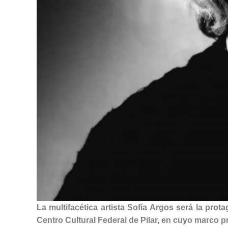
La multifacética artista Sofía Argos será la prot
Centro Cultural Federal de Pilar, en cuyo marco p