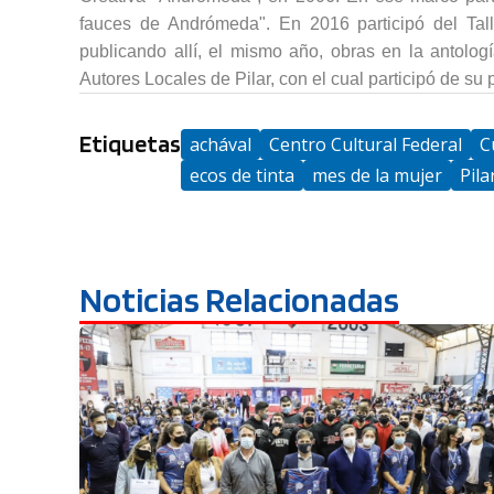
fauces de Andrómeda". En 2016 participó del Talle
publicando allí, el mismo año, obras en la antolo
Autores Locales de Pilar, con el cual participó de su
Etiquetas
achával
Centro Cultural Federal
C
ecos de tinta
mes de la mujer
Pila
Noticias Relacionadas