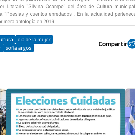
r Literario "Silvina Ocampo" del área de Cultura municipal
gía "Poesías y cuentos enredados". En la actualidad pertenec
 primera antología en 2019.
ultura
día de la mujer
Compartir
r
sofía argos