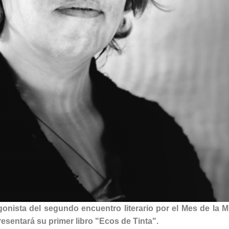
agonista del segundo encuentro literario por el Mes de la M
resentará su primer libro "Ecos de Tinta".