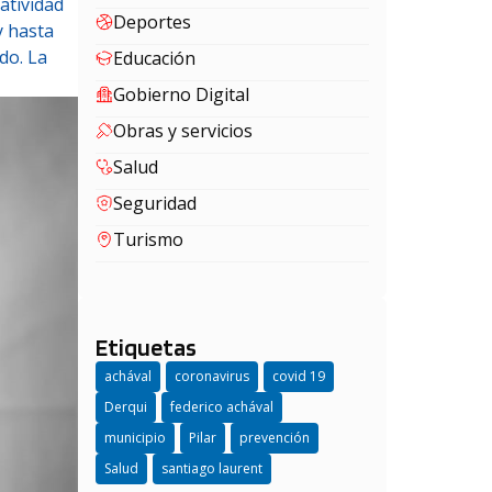
atividad
Deportes
y hasta
do. La
Educación
Gobierno Digital
Obras y servicios
Salud
Seguridad
Turismo
Etiquetas
achával
coronavirus
covid 19
Derqui
federico achával
municipio
Pilar
prevención
Salud
santiago laurent