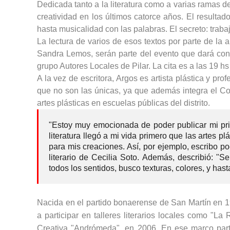
Dedicada tanto a la literatura como a varias ramas d
creatividad en los últimos catorce años. El resultad
hasta musicalidad con las palabras. El secreto: trab
La lectura de varios de esos textos por parte de la au
Sandra Lemos, serán parte del evento que dará conti
grupo Autores Locales de Pilar. La cita es a las 19 h
A la vez de escritora, Argos es artista plástica y p
que no son las únicas, ya que además integra el C
artes plásticas en escuelas públicas del distrito.
"Estoy muy emocionada de poder publicar mi prim
literatura llegó a mi vida primero que las artes p
para mis creaciones. Así, por ejemplo, escribo p
literario de Cecilia Soto. Además, describió: "S
todos los sentidos, busco texturas, colores, y has
Nacida en el partido bonaerense de San Martín en 1
a participar en talleres literarios locales como "L
Creativa "Andrómeda", en 2006. En ese marco parti