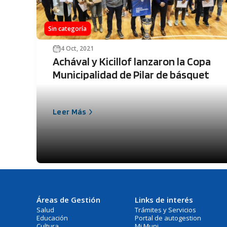
Sin categoría
4 Oct, 2021
Achával y Kicillof lanzaron la Copa
Municipalidad de Pilar de básquet
Leer Más
Áreas de Gestión
Links de interés
Salud
Trámites y Servicios
Educación
Portal de autogestion
Cultura
Mi Muni