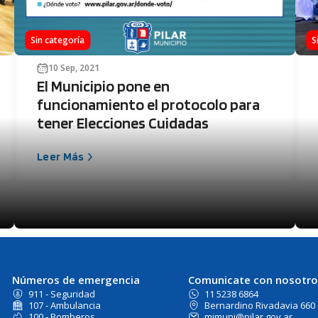
Sin categoría
S
10 Sep, 2021
El Municipio pone en
funcionamiento el protocolo para
tener Elecciones Cuidadas
Leer Más
Números de emergencia
Comunicate con nosotro
911 - Seguridad
11 5238 6864
107 - Ambulancia
Bernardino Rivadavia 660
100 - Bomberos
mimuni@pilar.gov.ar