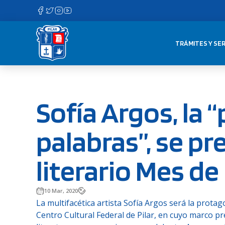
Saltar
al
contenido
TRÁMITES Y SER
Sofía Argos, la “
palabras”, se pr
literario Mes de
10 Mar, 2020
La multifacética artista Sofía Argos será la prota
Centro Cultural Federal de Pilar, en cuyo marco pr