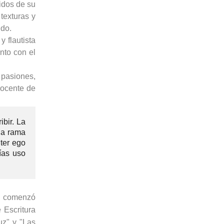
idos de su
texturas y
ido.
y flautista
nto con el
 pasiones,
docente de
bir. La
ada rama
lter ego
ías uso
il comenzó
 Escritura
uz" y "Las