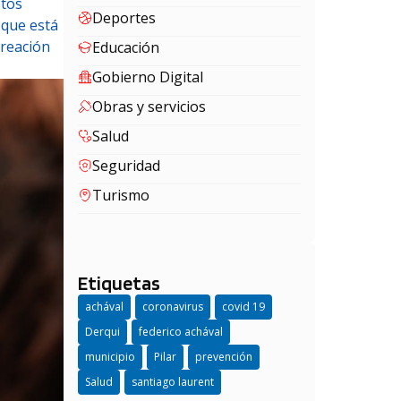
stos
Deportes
 que está
creación
Educación
Gobierno Digital
Obras y servicios
Salud
Seguridad
Turismo
Etiquetas
achával
coronavirus
covid 19
Derqui
federico achával
municipio
Pilar
prevención
Salud
santiago laurent