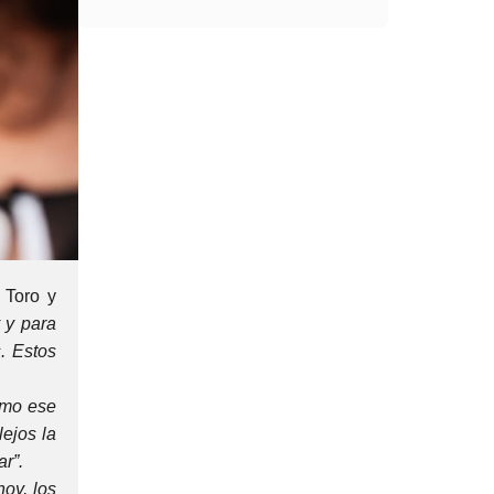
 Toro y
 y para
. Estos
omo ese
ejos la
r”.
oy, los