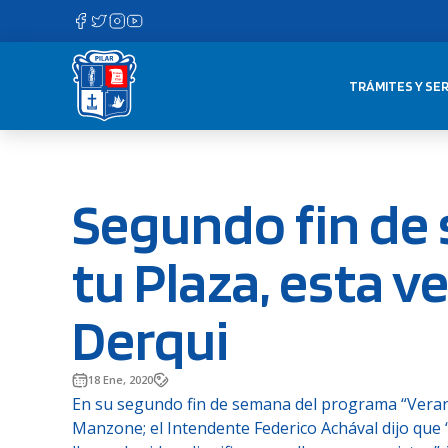
Saltar
al
contenido
TRÁMITES Y SER
Segundo fin de
tu Plaza, esta v
Derqui
18 Ene, 2020
En su segundo fin de semana del programa “Verano 
Manzone; el Intendente Federico Achával dijo que 