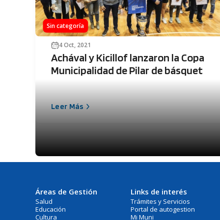
Sin categoría
4 Oct, 2021
Achával y Kicillof lanzaron la Copa
Municipalidad de Pilar de básquet
Leer Más
Áreas de Gestión
Links de interés
Salud
Trámites y Servicios
Educación
Portal de autogestion
Cultura
Mi Muni