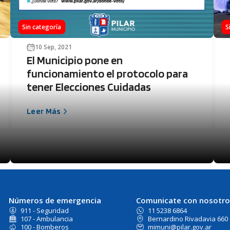
Sin categoría
S
10 Sep, 2021
El Municipio pone en
funcionamiento el protocolo para
tener Elecciones Cuidadas
Leer Más
Números de emergencia
Comunicate con nosotro
911 - Seguridad
11 5238 6864
107 - Ambulancia
Bernardino Rivadavia 660
100 - Bomberos
mimuni@pilar.gov.ar