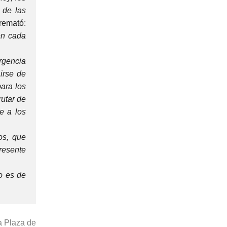
 de las
remató:
en cada
rgencia
 irse de
para los
utar de
e a los
os, que
resente
no es de
a Plaza de