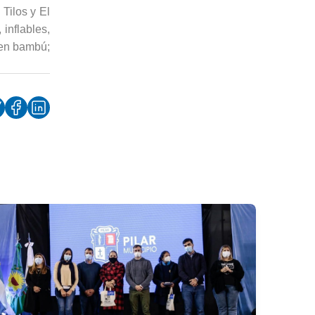
Tilos y El
 inflables,
 en bambú;