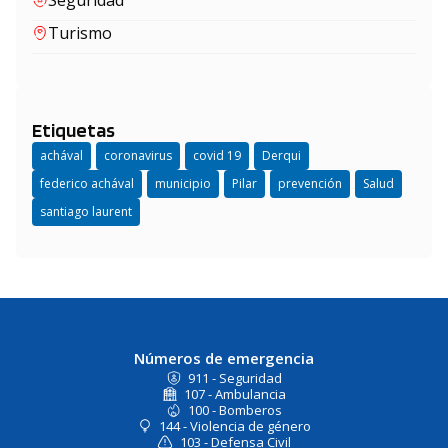
Turismo
Etiquetas
achával
coronavirus
covid 19
Derqui
federico achával
municipio
Pilar
prevención
Salud
santiago laurent
Números de emergencia
911 - Seguridad
107 - Ambulancia
100 - Bomberos
144 - Violencia de género
103 - Defensa Civil