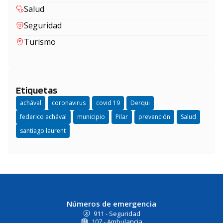
Salud
Seguridad
Turismo
Etiquetas
achával
coronavirus
covid 19
Derqui
federico achával
municipio
Pilar
prevención
Salud
santiago laurent
Números de emergencia
911 - Seguridad
107 - Ambulancia