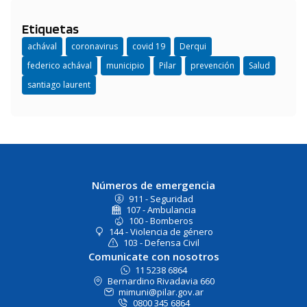
Etiquetas
achával
coronavirus
covid 19
Derqui
federico achával
municipio
Pilar
prevención
Salud
santiago laurent
Números de emergencia
911 - Seguridad
107 - Ambulancia
100 - Bomberos
144 - Violencia de género
103 - Defensa Civil
Comunicate con nosotros
11 5238 6864
Bernardino Rivadavia 660
mimuni@pilar.gov.ar
0800 345 6864