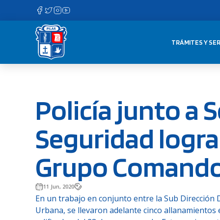
Saltar
al
contenido
TRÁMITES Y SER
Policía junto a 
Seguridad logra
Grupo Comand
11 Jun, 2020
En un trabajo en conjunto entre la Sub Dirección Di
Urbana, se llevaron adelante cinco allanamientos e