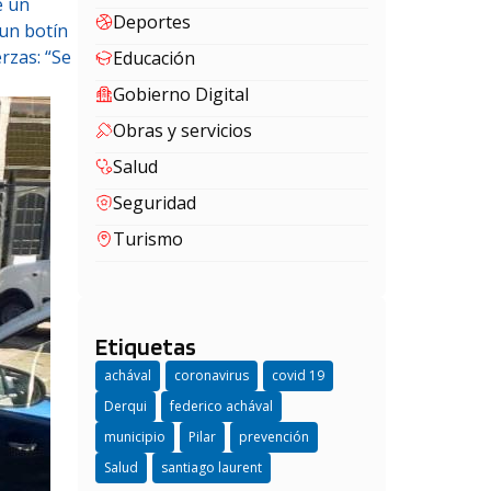
e un
Deportes
 un botín
rzas: “Se
Educación
Gobierno Digital
Obras y servicios
Salud
Seguridad
Turismo
Etiquetas
achával
coronavirus
covid 19
Derqui
federico achával
municipio
Pilar
prevención
Salud
santiago laurent