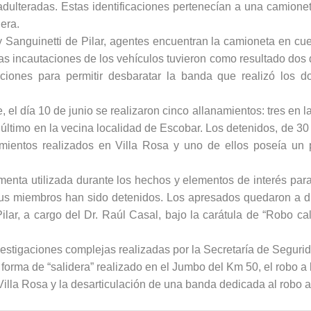
 adulteradas. Estas identificaciones pertenecían a una camione
nera.
 y Sanguinetti de Pilar, agentes encuentran la camioneta en cue
as incautaciones de los vehículos tuvieron como resultado dos 
cciones para permitir desbaratar la banda que realizó los 
el día 10 de junio se realizaron cinco allanamientos: tres en l
el último en la vecina localidad de Escobar. Los detenidos, de 3
mientos realizados en Villa Rosa y uno de ellos poseía un
menta utilizada durante los hechos y elementos de interés para
us miembros han sido detenidos. Los apresados quedaron a d
ilar, a cargo del Dr. Raúl Casal, bajo la carátula de “Robo cal
estigaciones complejas realizadas por la Secretaría de Segurid
 forma de “salidera” realizado en el Jumbo del Km 50, el robo a
Villa Rosa y la desarticulación de una banda dedicada al robo 