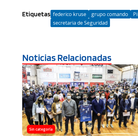
Etiquetas
federico kruse
grupo comando
Pi
secretaria de Seguridad
Noticias Relacionadas
Sin categoría