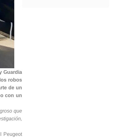
 y Guardia
 los robos
rte de un
ho con un
igroso que
estigación,
il Peugeot