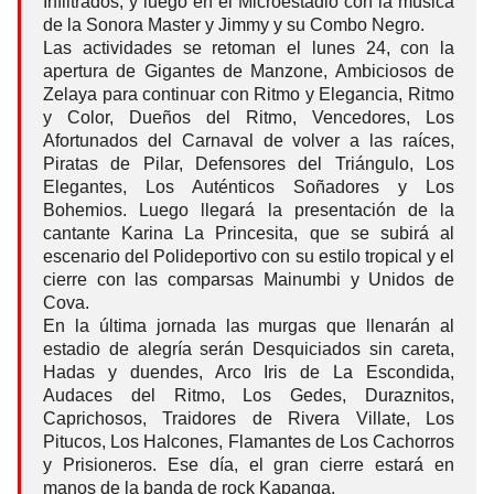
Infiltrados; y luego en el Microestadio con la música
de la Sonora Master y Jimmy y su Combo Negro.
Las actividades se retoman el lunes 24, con la
apertura de Gigantes de Manzone, Ambiciosos de
Zelaya para continuar con Ritmo y Elegancia, Ritmo
y Color, Dueños del Ritmo, Vencedores, Los
Afortunados del Carnaval de volver a las raíces,
Piratas de Pilar, Defensores del Triángulo, Los
Elegantes, Los Auténticos Soñadores y Los
Bohemios. Luego llegará la presentación de la
cantante Karina La Princesita, que se subirá al
escenario del Polideportivo con su estilo tropical y el
cierre con las comparsas Mainumbi y Unidos de
Cova.
En la última jornada las murgas que llenarán al
estadio de alegría serán Desquiciados sin careta,
Hadas y duendes, Arco Iris de La Escondida,
Audaces del Ritmo, Los Gedes, Duraznitos,
Caprichosos, Traidores de Rivera Villate, Los
Pitucos, Los Halcones, Flamantes de Los Cachorros
y Prisioneros. Ese día, el gran cierre estará en
manos de la banda de rock Kapanga.