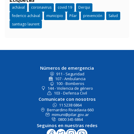
achával
coronavirus
covid 19
Derqui
federico achával
municipio
Pilar
prevención
Salud
santiago laurent
Números de emergencia
911 - Seguridad
107 - Ambulancia
100 - Bomberos
144 - Violencia de género
103 - Defensa Civil
Comunicate con nosotros
11 5238 6864
Bernardino Rivadavia 660
mimuni@pilar.gov.ar
0800 345 6864
Seguinos en nuestras redes