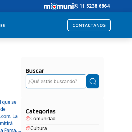
11 5238 6864
CONTACTANOS
ES
Buscar
Buscar
l que se
 de
Categorias
.com. La
Comunidad
mitirá
Cultura
 Fama, ...