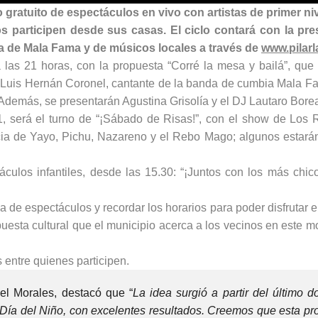
lo gratuito de espectáculos en vivo con artistas de primer ni
os participen desde sus casas. El ciclo contará con la pr
a de Mala Fama y de músicos locales a través de
www.pilarl
las 21 horas, con la propuesta “Corré la mesa y bailá”, que 
rá Luis Hernán Coronel, cantante de la banda de cumbia Mala F
Además, se presentarán Agustina Grisolía y el DJ Lautaro Bore
 21, será el turno de “¡Sábado de Risas!”, con el show de Los 
ncia de Yayo, Pichu, Nazareno y el Rebo Mago; algunos estará
áculos infantiles, desde las 15.30: “¡Juntos con los más chico
da de espectáculos y recordar los horarios para poder disfrutar e
uesta cultural que el municipio acerca a los vecinos en este 
 entre quienes participen.
el Morales, destacó que “
La idea surgió a partir del último 
 Día del Niño, con excelentes resultados. Creemos que esta pr