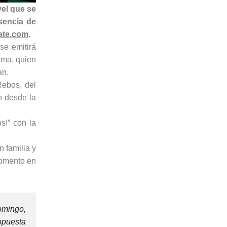
vel que se
esencia de
ate.com
.
se emitirá
ama, quien
an.
Rebos, del
n desde la
s!” con la
n familia y
momento en
domingo,
opuesta