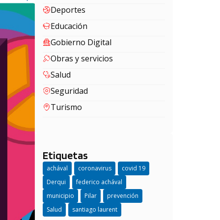
Deportes
Educación
Gobierno Digital
Obras y servicios
Salud
Seguridad
Turismo
Etiquetas
achával
coronavirus
covid 19
Derqui
federico achával
municipio
Pilar
prevención
Salud
santiago laurent