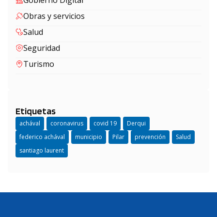
Gobierno Digital
Obras y servicios
Salud
Seguridad
Turismo
Etiquetas
achával
coronavirus
covid 19
Derqui
federico achával
municipio
Pilar
prevención
Salud
santiago laurent