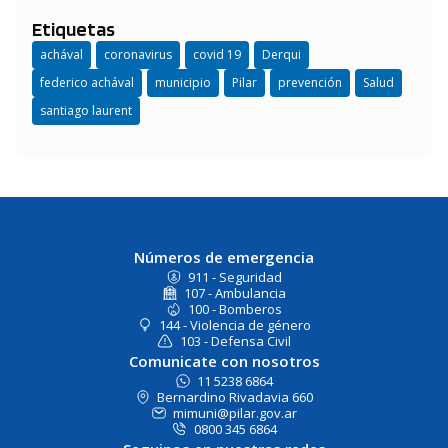
Etiquetas
achával
coronavirus
covid 19
Derqui
federico achával
municipio
Pilar
prevención
Salud
santiago laurent
Números de emergencia
911 - Seguridad
107 - Ambulancia
100 - Bomberos
144 - Violencia de género
103 - Defensa Civil
Comunicate con nosotros
11 5238 6864
Bernardino Rivadavia 660
mimuni@pilar.gov.ar
0800 345 6864