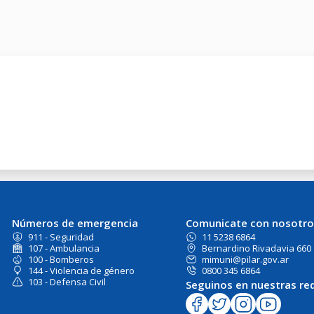
Números de emergencia
Comunicate con nosotro
911 - Seguridad
11 5238 6864
107 - Ambulancia
Bernardino Rivadavia 660
100 - Bomberos
mimuni@pilar.gov.ar
144 - Violencia de género
0800 345 6864
103 - Defensa Civil
Seguinos en nuestras re