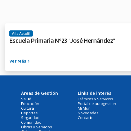
Villa Astolfi
Escuela Primaria Nº23 "José Hernández"
Ver Más
Áreas de Gestión
Links de interés
Salud
Trámites y Servicios
Educación
Portal de autogestion
Cultura
Mi Muni
Deportes
Novedades
Seguridad
Contacto
Comunidad
Obras y Servicios