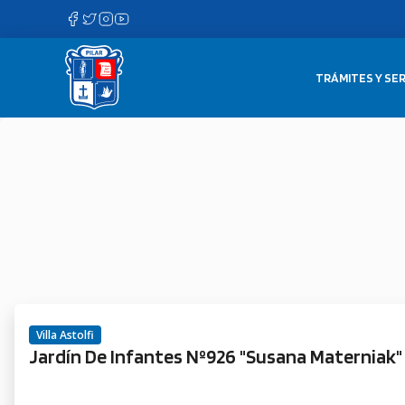
Saltar
al
contenido
TRÁMITES Y SER
Villa Astolfi
Jardín De Infantes Nº926 "Susana Materniak"