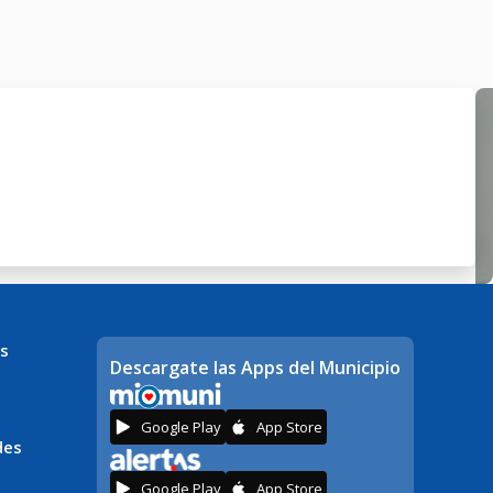
s
Descargate las Apps del Municipio
Google Play
App Store
des
Google Play
App Store