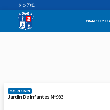
Saltar
al
contenido
TRÁMITES Y SER
Manuel Alberti
Jardín De Infantes Nº933